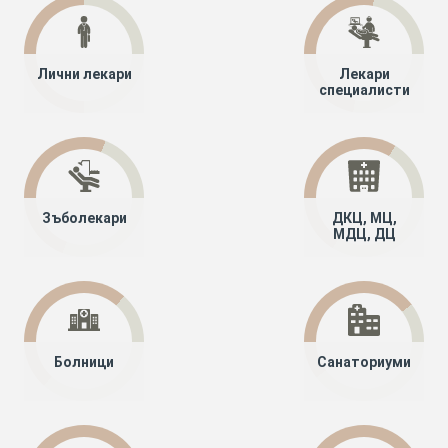
Лични лекари
Лекари
специалисти
Зъболекари
ДКЦ, МЦ,
МДЦ, ДЦ
Болници
Санаториуми