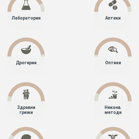
Лаборатории
Аптеки
Дрогерии
Оптики
Здравни
Неконв.
грижи
методи