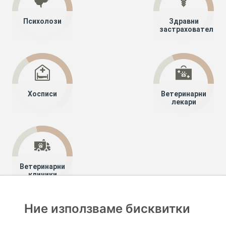
Психолози
Здравни
застрахователи
Хосписи
Ветеринарни
лекари
Ветеринарни
клиники
Ние използваме бисквитки
Хапче
Специалисти