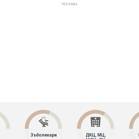
РЕКЛАМА
Зъболекари
ДКЦ, МЦ,