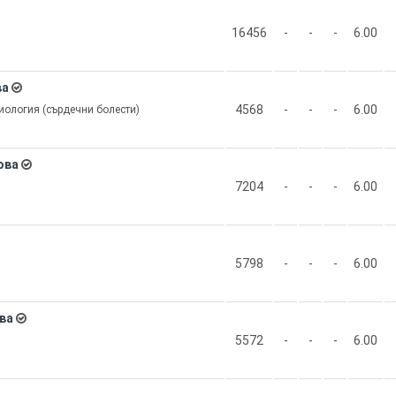
16456
-
-
-
6.00
ва
4568
-
-
-
6.00
иология (сърдечни болести)
ова
7204
-
-
-
6.00
5798
-
-
-
6.00
ва
5572
-
-
-
6.00