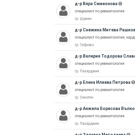
д-р Вяра Симеонова
специалист по ревматология
гр. Шумен
д-р Снежина Митева Рашко
специалист по ревматология, кард
гр. Габрово
д-р Валерия Тодорова Слав
специалист по ревматология
гр. Пазарджик
д-р Елена Илиева Петрова
специалист по ревматология
гр. Смолян
д-р Анжела Борисова Вълко
специалист по ревматология
гр. Пазарджик
д-р Здравка Методиева