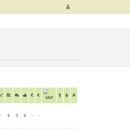
-
6
3
6
-
-