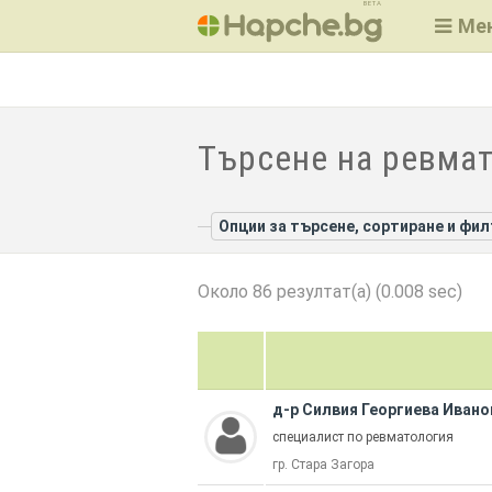
BETA
Ме
Търсене на ревмат
Опции за търсене, сортиране и фи
Около 86 резултат(а) (0.008 sec)
д-р Силвия Георгиева Иван
специалист по ревматология
гр. Стара Загора