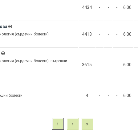
4434
-
-
-
6.00
ова
4413
-
-
-
6.00
иология (сърдечни болести)
в
иология (сърдечни болести), вътрешни
3615
-
-
-
6.00
4
-
-
-
6.00
ешни болести
1