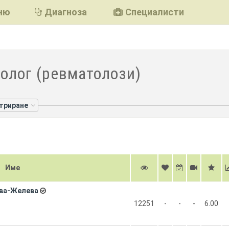
ню
Диагноза
Специалисти
олог (ревматолози)
лтриране
Име
ова-Желева
12251
-
-
-
6.00