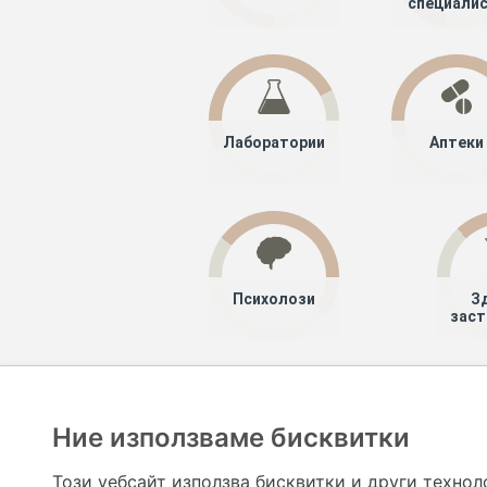
специали
Лаборатории
Аптеки
Психолози
З
заст
Хапче
Специалисти
Лекари специ
Ние използваме бисквитки
Hapche.bg НЕ е медицински, зравен или сроден специа
НЕ препоръчва медицински и други здравни и сро
Този уебсайт използва бисквитки и други технол