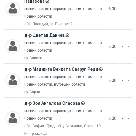
Папазова
6.00
-
-
специалист по гастроентерология (стомашно-
чревни болести)
обл. Пловдив, гр. Първомай
д-р Цветан Данчев
специалист по гастроентерология (стомашно-
6.00
-
-
чревни болести)
гр. Сливен
д-р Маджига Венката Сваруп Реди
специалист по гастроентерология (стомашно-
6.00
-
-
чревни болести), вътрешни болести
гр. Варна
д-р Зоя Ангелова Спасова
специалист по гастроентерология (стомашно-
6.00
-
-
чревни болести)
обл. София - Град, общ. Столична, София 10
Рн Триадица