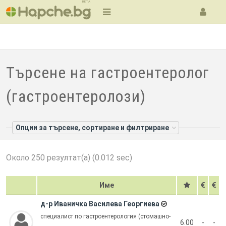
BETA
Търсене на гастроентеролог
(гастроентеролози)
Опции за търсене, сортиране и филтриране
Около 250 резултат(а) (0.012 sec)
Име
д-р Иваничка Василева Георгиева
специалист по гастроентерология (стомашно-
6.00
-
-