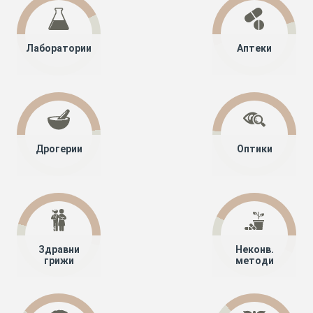
Лаборатории
Аптеки
Дрогерии
Оптики
Здравни
Неконв.
грижи
методи