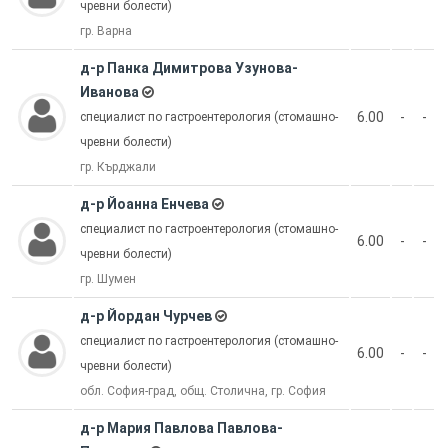
чревни болести)
гр. Варна
д-р Панка Димитрова Узунова-
Иванова
6.00
-
-
специалист по гастроентерология (стомашно-
чревни болести)
гр. Кърджали
д-р Йоанна Енчева
специалист по гастроентерология (стомашно-
6.00
-
-
чревни болести)
гр. Шумен
д-р Йордан Чурчев
специалист по гастроентерология (стомашно-
6.00
-
-
чревни болести)
обл. София-град, общ. Столична, гр. София
д-р Мария Павлова Павлова-