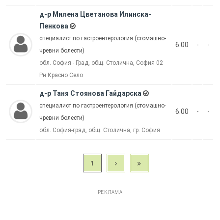
д-р Милена Цветанова Илинска-
Пенкова
специалист по гастроентерология (стомашно-
6.00
-
-
чревни болести)
обл. София - Град, общ. Столична, София 02
Рн Красно Село
д-р Таня Стоянова Гайдарска
специалист по гастроентерология (стомашно-
6.00
-
-
чревни болести)
обл. София-град, общ. Столична, гр. София
1
РЕКЛАМА