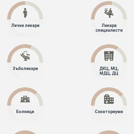
Лични лекари
Лекари
специалисти
Зъболекари
ДКЦ, МЦ,
МДЦ, ДЦ
Болници
Санаториуми