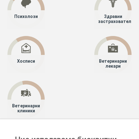
Психолози
Здравни
застрахователи
Хосписи
Ветеринарни
лекари
Ветеринарни
клиники
Хапче
Специалисти
Лекари специалисти