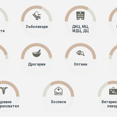
Зъболекари
ДКЦ, МЦ,
сти
МДЦ, ДЦ
Дрогерии
Оптики
дравни
Хосписи
Ветерин
рахователи
лека