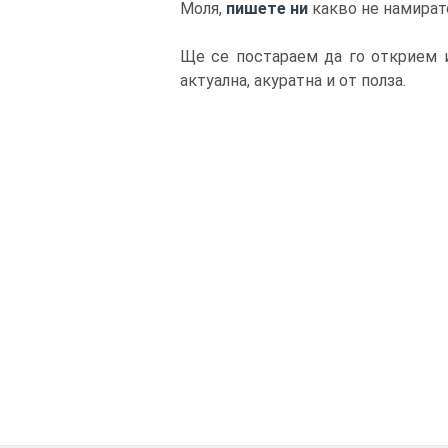
Моля,
пишете ни
какво не намират
Ще се постараем да го открием и
актуална, акуратна и от полза.