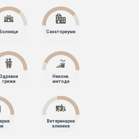
Болници
Санаториуми
Здравни
Неконв.
грижи
методи
арни
Ветеринарни
ри
клиники