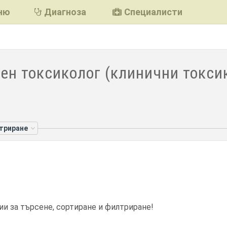
ню
Диагноза
Специалисти
ен токсиколог (клинични токсик
лтриране
ии за търсене, сортиране и филтриране!