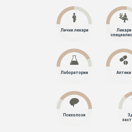
Лични лекари
Лекари
специали
Лаборатории
Аптеки
Психолози
З
заст