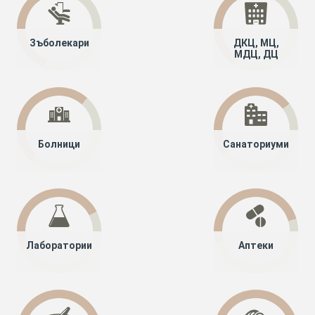
Зъболекари
ДКЦ, МЦ,
МДЦ, ДЦ
Болници
Санаториуми
Лаборатории
Аптеки