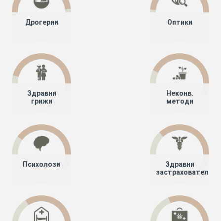
Дрогерии
Оптики
Здравни
Неконв.
грижи
методи
Психолози
Здравни
застрахователи