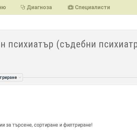
ню
Диагноза
Специалисти
н психиатър (съдебни психиатр
лтриране
ии за търсене, сортиране и филтриране!