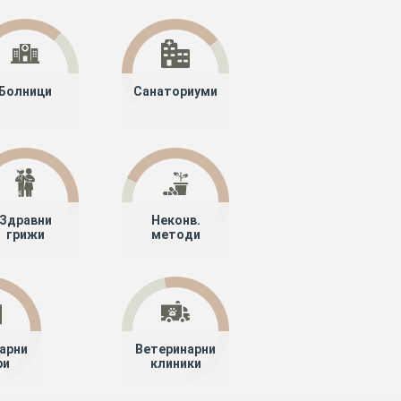
Болници
Санаториуми
Здравни
Неконв.
грижи
методи
арни
Ветеринарни
ри
клиники