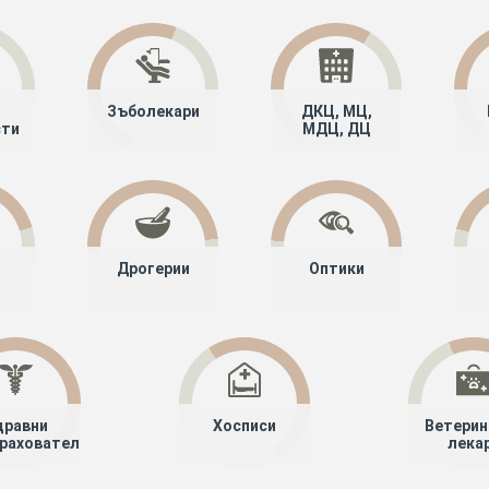
Зъболекари
ДКЦ, МЦ,
сти
МДЦ, ДЦ
Дрогерии
Оптики
дравни
Хосписи
Ветерин
рахователи
лека