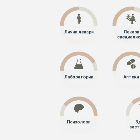
Лични лекари
Лекари
специали
Лаборатории
Аптеки
Психолози
З
заст