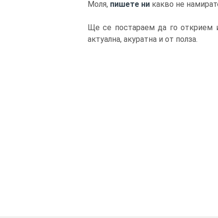
Моля,
пишете ни
какво не намират
Ще се постараем да го открием и
актуална, акуратна и от полза.