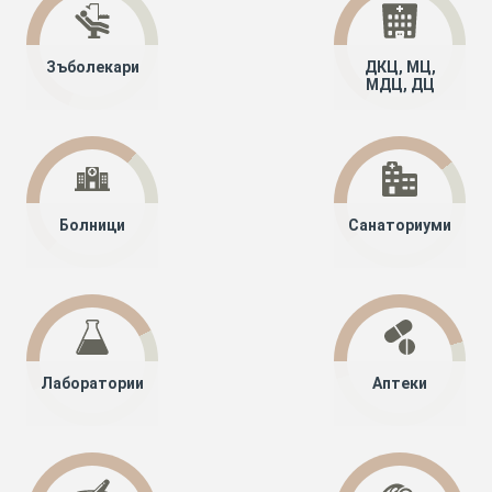
Зъболекари
ДКЦ, МЦ,
МДЦ, ДЦ
Болници
Санаториуми
Лаборатории
Аптеки