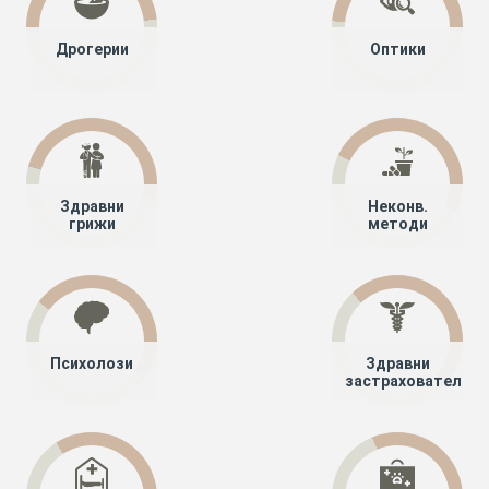
Дрогерии
Оптики
Здравни
Неконв.
грижи
методи
Психолози
Здравни
застрахователи