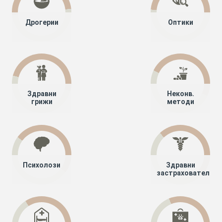
Дрогерии
Оптики
Здравни
Неконв.
грижи
методи
Психолози
Здравни
застрахователи