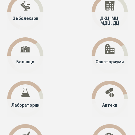
Зъболекари
ДКЦ, МЦ,
МДЦ, ДЦ
Болници
Санаториуми
Лаборатории
Аптеки