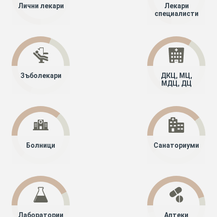
Лични лекари
Лекари
специалисти
Зъболекари
ДКЦ, МЦ,
МДЦ, ДЦ
Болници
Санаториуми
Лаборатории
Аптеки