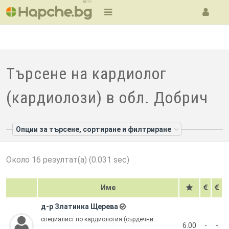
BETA
Търсене на кардиолог
(кардиолози) в обл. Добрич
Опции за търсене, сортиране и филтриране
Около 16 резултат(а) (0.031 sec)
Име
д-р Златинка Щерева
специалист по кардиология (сърдечни
6.00
-
-