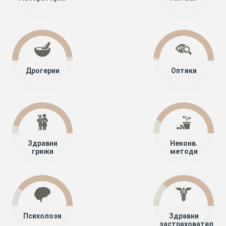
Дрогерии
Оптики
Здравни
Неконв.
грижи
методи
Психолози
Здравни
застрахователи