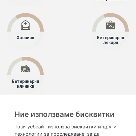
Хосписи
Ветеринарни
лекари
Ветеринарни
клиники
Хапче
Специалисти
Лекари специалисти
Ние използваме бисквитки
Кардиология (сърдечни болести)
Добрич
Този уебсайт използва бисквитки и други
технологии за проследяване, за да
Hapche.bg НЕ е медицински, зравен или сроден специалист и НЕ дава медицински