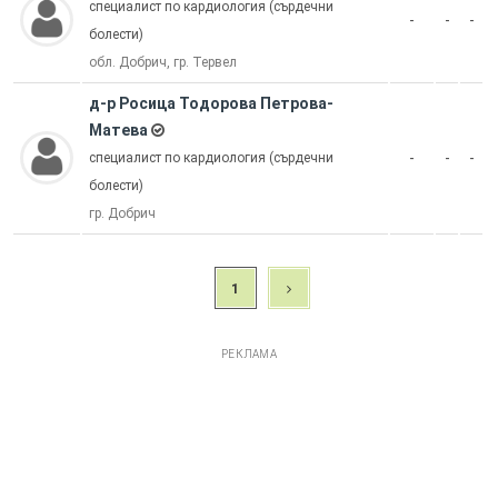
специалист по кардиология (сърдечни
-
-
-
болести)
обл. Добрич, гр. Тервел
д-р Росица Тодорова Петрова-
Матева
-
-
-
специалист по кардиология (сърдечни
болести)
гр. Добрич
1
РЕКЛАМА