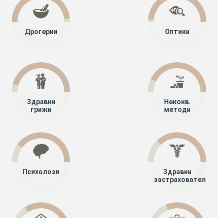
Дрогерии
Оптики
Здравни
Неконв.
грижи
методи
Психолози
Здравни
застрахователи