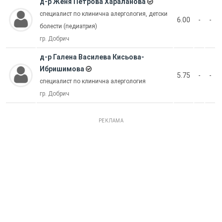
д-р Женя Петрова Хараланова
специалист по клинична алергология, детски
6.00
-
-
болести (педиатрия)
гр. Добрич
д-р Галена Василева Кисьова-
Ибришимова
5.75
-
-
специалист по клинична алергология
гр. Добрич
РЕКЛАМА