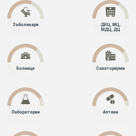
Зъболекари
ДКЦ, МЦ,
МДЦ, ДЦ
Болници
Санаториуми
Лаборатории
Аптеки