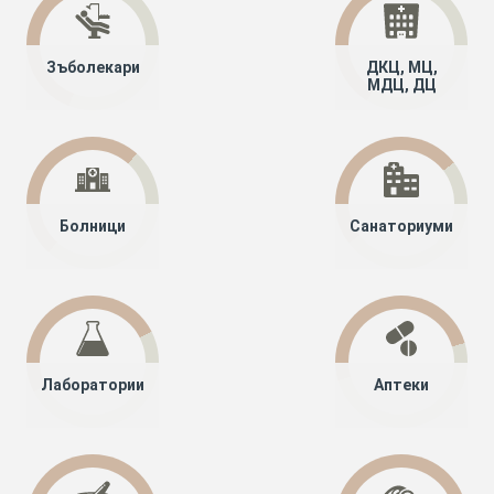
Зъболекари
ДКЦ, МЦ,
МДЦ, ДЦ
Болници
Санаториуми
Лаборатории
Аптеки