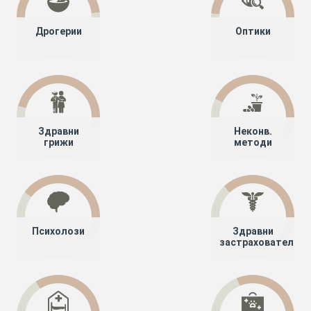
Дрогерии
Оптики
Здравни
Неконв.
грижи
методи
Психолози
Здравни
застрахователи