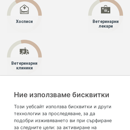
Хосписи
Ветеринарни
лекари
Ветеринарни
клиники
Хапче
Специалисти
Лекари специалисти
Ние използваме бисквитки
Анестезиология и интензивно лечение
Габрово
Този уебсайт използва бисквитки и други
технологии за проследяване, за да
Hapche.bg НЕ е медицински, зравен или сроден специалист и НЕ дава медицински
консултации и здравни съвети. Hapche.bg НЕ се явява медицинска услуга и НЕ
подобри изживяването ви при сърфиране
осигурява диагноза и лечение. Hapche.bg НЕ препоръчва медицински и други здравни и
за следните цели:
за активиране на
сродни специалисти и заведения. Hapche.bg НЕ търгува с лекарствени продукти и