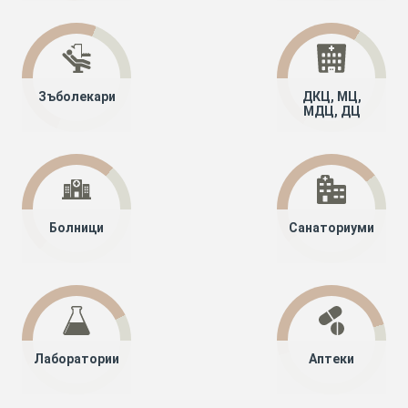
Зъболекари
ДКЦ, МЦ,
МДЦ, ДЦ
Болници
Санаториуми
Лаборатории
Аптеки