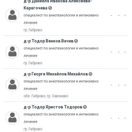
д-р Даниела Иванова Алексиева-
Карагочева
-
-
-
специалист по анестезиология и интензивно
лечение
гр. Габрово
д-р Тодор Венков Вачев
специалист по анестезиология и интензивно
-
-
-
лечение
гр. Габрово
д-р Георги Михайлов Михайлов
специалист по анестезиология и интензивно
-
-
-
лечение
обл. Габрово, гр. Севлиево
д-р Тодор Христов Тодоров
специалист по анестезиология и интензивно
-
-
-
лечение
гр. Габрово