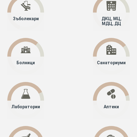
Зъболекари
ДКЦ, МЦ,
МДЦ, ДЦ
Болници
Санаториуми
Лаборатории
Аптеки