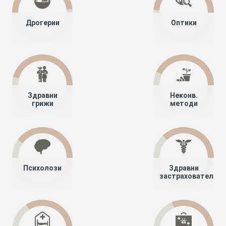
Дрогерии
Оптики
Здравни
Неконв.
грижи
методи
Психолози
Здравни
застрахователи