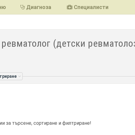
ню
Диагноза
Специалисти
 ревматолог (детски ревматолоз
лтриране
ии за търсене, сортиране и филтриране!