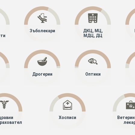
Зъболекари
ДКЦ, МЦ,
сти
МДЦ, ДЦ
Дрогерии
Оптики
дравни
Хосписи
Ветерин
рахователи
лека