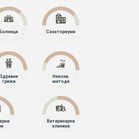
Болници
Санаториуми
Здравни
Неконв.
грижи
методи
арни
Ветеринарни
ри
клиники