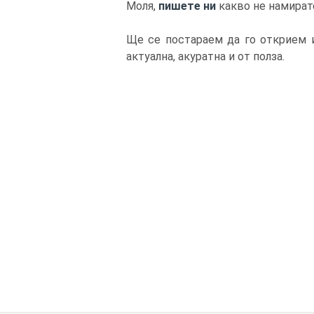
Моля,
пишете ни
какво не намират
Ще се постараем да го открием и
актуална, акуратна и от полза.