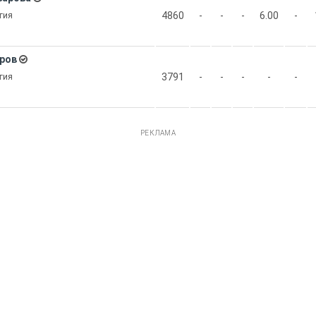
4860
-
-
-
6.00
-
гия
ров
3791
-
-
-
-
-
гия
РЕКЛАМА