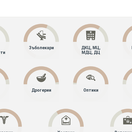
Зъболекари
ДКЦ, МЦ,
сти
МДЦ, ДЦ
Дрогерии
Оптики