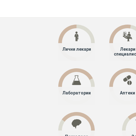
Лични лекари
Лекари
специали
Лаборатории
Аптеки