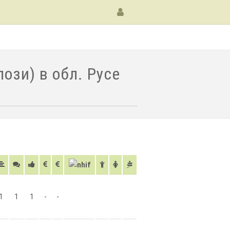
ози) в обл. Русе
1
1
1
-
-