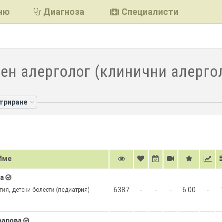
ню
Диагноза
Специалисти
ен алерголог (клинични алергол
лтриране
Име
ва
6387
-
-
-
6.00
-
ия, детски болести (педиатрия)
варова