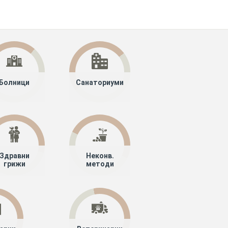
Болници
Санаториуми
Здравни
Неконв.
грижи
методи