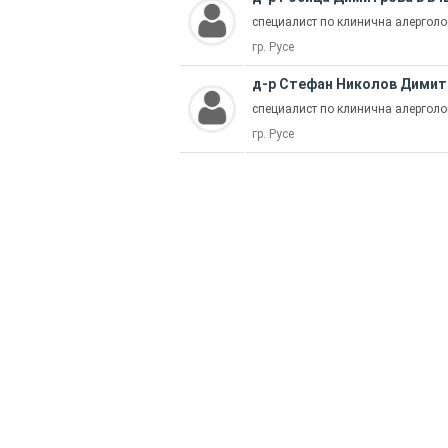
специалист по клинична алерголо
гр. Русе
д-р Стефан Николов Димит
специалист по клинична алерголо
гр. Русе