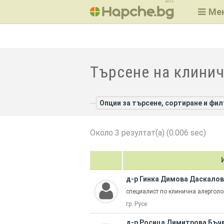
BETA
Ме
Търсене на клинич
Опции за търсене, сортиране и фи
Около 3 резултат(а) (0.006 sec)
д-р Гинка Димова Даскало
специалист по клинична алерголог
гр. Русе
д-р Росица Димитрова Бъч