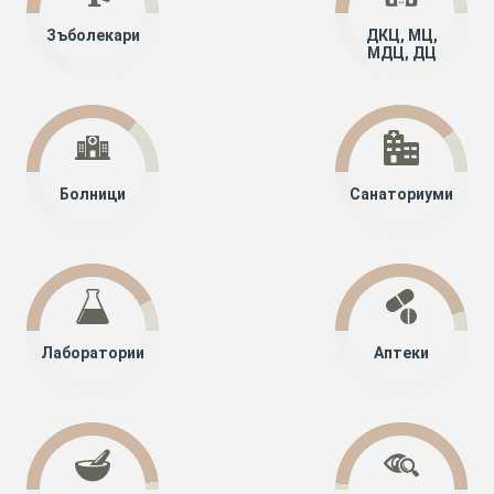
Зъболекари
ДКЦ, МЦ,
МДЦ, ДЦ
Болници
Санаториуми
Лаборатории
Аптеки