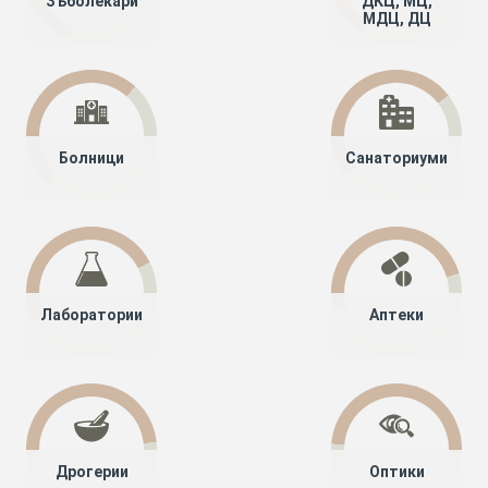
Зъболекари
ДКЦ, МЦ,
МДЦ, ДЦ
Болници
Санаториуми
Лаборатории
Аптеки
Дрогерии
Оптики