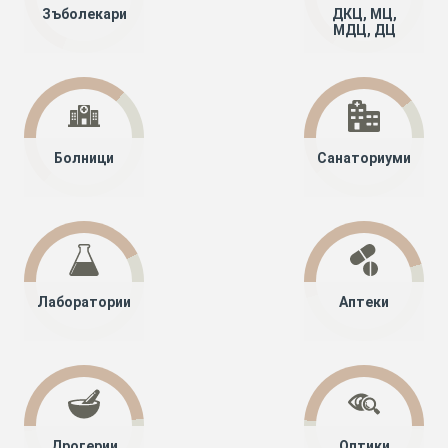
Зъболекари
ДКЦ, МЦ,
МДЦ, ДЦ
Болници
Санаториуми
Лаборатории
Аптеки
Дрогерии
Оптики