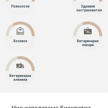
Психолози
Здравни
застрахователи
Хосписи
Ветеринарни
лекари
Ветеринарни
клиники
Хапче
Специалисти
Лекари специалисти
Детска пневмология и фтизиатрия (Детска пулмология)
Ние използваме бисквитки