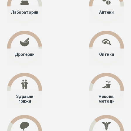
Лаборатории
Аптеки
Дрогерии
Оптики
Здравни
Неконв.
грижи
методи