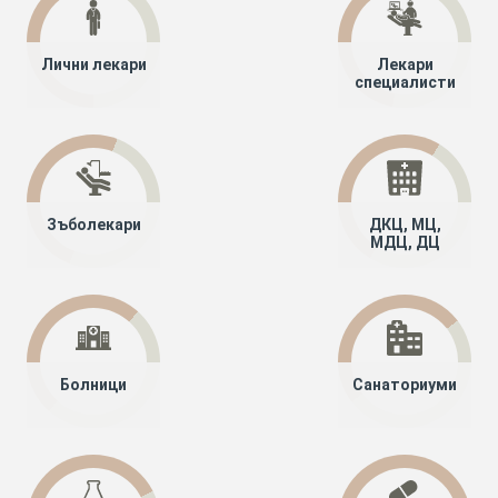
Лични лекари
Лекари
специалисти
Зъболекари
ДКЦ, МЦ,
МДЦ, ДЦ
Болници
Санаториуми