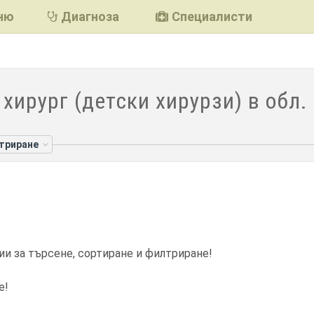
ню
Диагноза
Специалисти
 хирург (детски хирурзи) в обл
лтриране
ии за търсене, сортиране и филтриране!
е!