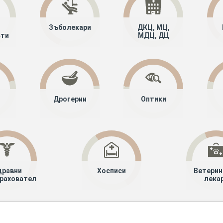
Зъболекари
ДКЦ, МЦ,
сти
МДЦ, ДЦ
Дрогерии
Оптики
дравни
Хосписи
Ветерин
рахователи
лека
алисти
Детска хирургия
Шумен