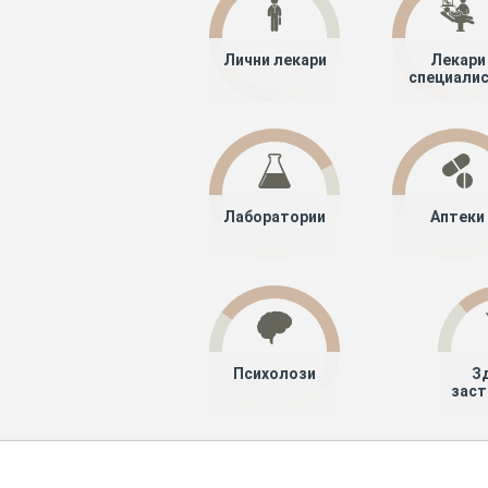
Лични лекари
Лекари
специали
Лаборатории
Аптеки
Психолози
З
заст
Хапче
Специалисти
Лекари специ