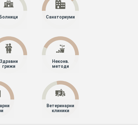
Болници
Санаториуми
Здравни
Неконв.
грижи
методи
арни
Ветеринарни
ри
клиники