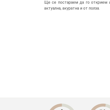
Ще се постараем да го открием и
актуална, акуратна и от полза.