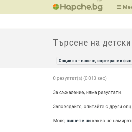
BETA
Ме
Търсене на детски
Опции за търсене, сортиране и фи
0 резултат(а) (0.013 sec)
За съжаление, няма резултати.
Заповядайте, опитайте с други опц
Моля,
пишете ни
какво не намират