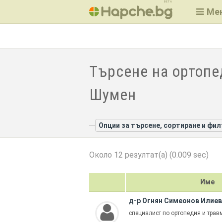
BETA
Ме
Търсене на ортопе
Шумен
Опции за търсене, сортиране и фи
Около 12 резултат(а) (0.009 sec)
Име
д-р Огнян Симеонов Илиев
специалист по ортопедия и трав