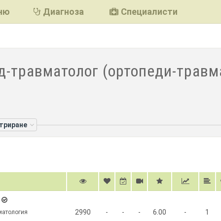
ню
Диагноза
Специалисти
д-травматолог (ортопеди-травма
лтриране
2990
-
-
-
6.00
-
1
матология