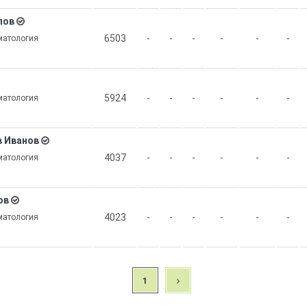
лов
6503
-
-
-
-
-
-
матология
5924
-
-
-
-
-
-
матология
в Иванов
4037
-
-
-
-
-
-
матология
ов
4023
-
-
-
-
-
-
матология
1