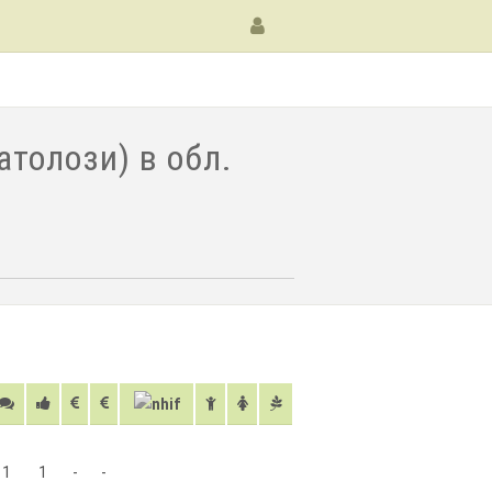
толози) в обл.
1
1
-
-