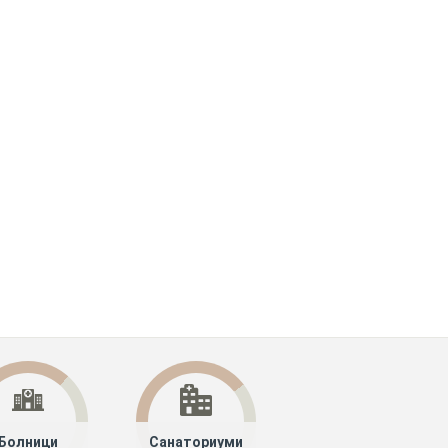
Болници
Санаториуми