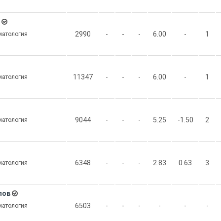
2990
-
-
-
6.00
-
1
матология
11347
-
-
-
6.00
-
1
матология
9044
-
-
-
5.25
-1.50
2
матология
6348
-
-
-
2.83
0.63
3
матология
лов
6503
-
-
-
-
-
-
матология