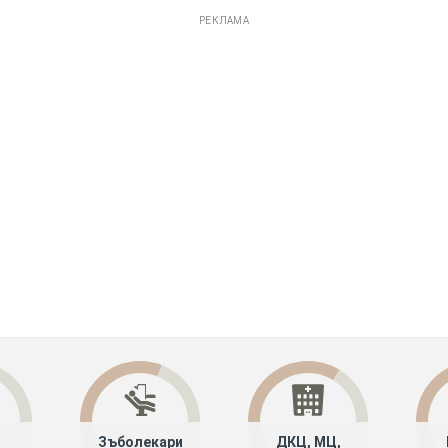
РЕКЛАМА
Зъболекари
ДКЦ, МЦ,