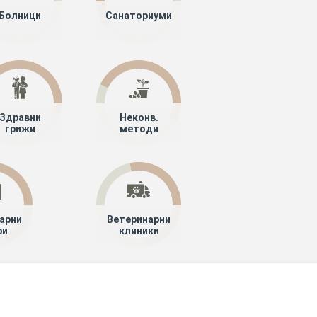
Болници
Санаториуми
Здравни
Неконв.
грижи
методи
арни
Ветеринарни
ри
клиники