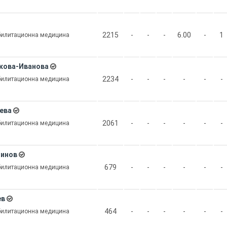
2215
-
-
-
6.00
-
1
абилитационна медицина
кова-Иванова
2234
-
-
-
-
-
-
абилитационна медицина
ева
2061
-
-
-
-
-
-
абилитационна медицина
динов
679
-
-
-
-
-
-
абилитационна медицина
ев
464
-
-
-
-
-
-
абилитационна медицина