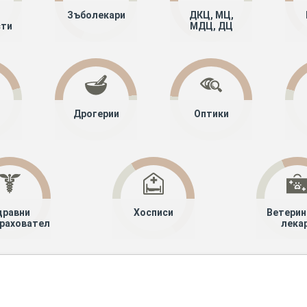
Зъболекари
ДКЦ, МЦ,
сти
МДЦ, ДЦ
Дрогерии
Оптики
дравни
Хосписи
Ветерин
рахователи
лека
алисти
Физикална и рехабилитационна медицина
Шумен