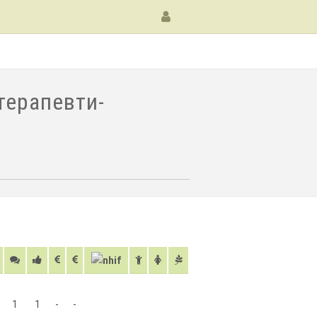
терапевти-
1
1
-
-