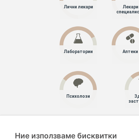
Лични лекари
Лекари
специали
Лаборатории
Аптеки
Психолози
З
заст
Хапче
Специалисти
Лекари специ
Ние използваме бисквитки