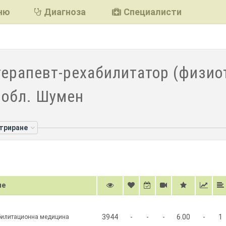
ню
Диагноза
Специалисти
ерапевт-рехабилитатор (физио
 обл. Шумен
лтриране
ме
3944
-
-
-
6.00
-
1
абилитационна медицина