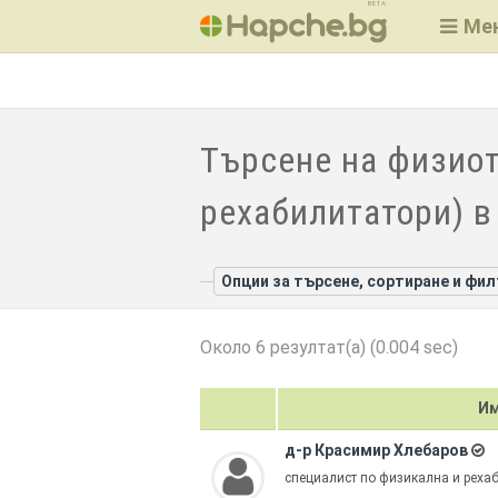
BETA
Ме
Търсене на физиот
рехабилитатори) в
Опции за търсене, сортиране и фи
Около 6 резултат(а) (0.004 sec)
И
д-р Красимир Хлебаров
специалист по физикална и рех