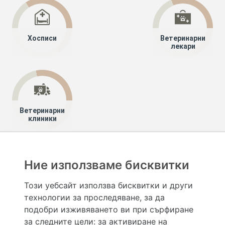
Хосписи
Ветеринарни
лекари
Ветеринарни
клиники
Хапче
Специалисти
Лекари специалисти
Ние използваме бисквитки
Клинична фармакология и терапия
Шумен
Този уебсайт използва бисквитки и други
технологии за проследяване, за да
Hapche.bg НЕ е медицински, зравен или сроден специалист и НЕ дава медицински
консултации и здравни съвети. Hapche.bg НЕ се явява медицинска услуга и НЕ
подобри изживяването ви при сърфиране
осигурява диагноза и лечение. Hapche.bg НЕ препоръчва медицински и други здравни и
за следните цели:
за активиране на
сродни специалисти и заведения. Hapche.bg НЕ търгува с лекарствени продукти и