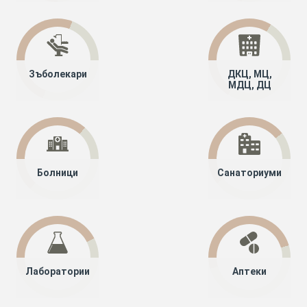
Зъболекари
ДКЦ, МЦ,
МДЦ, ДЦ
Болници
Санаториуми
Лаборатории
Аптеки