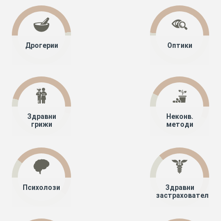
Дрогерии
Оптики
Здравни
Неконв.
грижи
методи
Психолози
Здравни
застрахователи