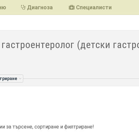
ню
Диагноза
Специалисти
 гастроентеролог (детски гастр
лтриране
ии за търсене, сортиране и филтриране!