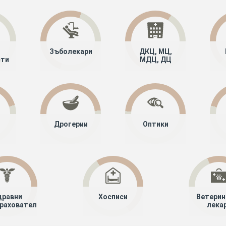
Зъболекари
ДКЦ, МЦ,
сти
МДЦ, ДЦ
Дрогерии
Оптики
дравни
Хосписи
Ветерин
рахователи
лека