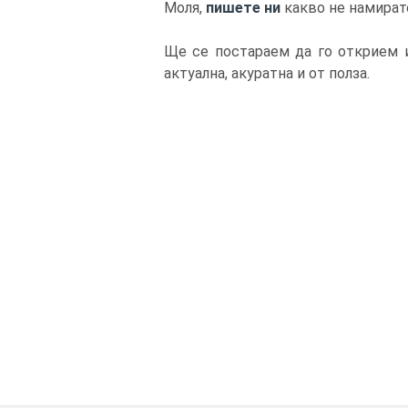
Моля,
пишете ни
какво не намират
Ще се постараем да го открием и
актуална, акуратна и от полза.