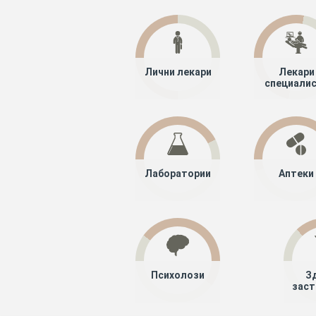
Лични лекари
Лекари
специали
Лаборатории
Аптеки
Психолози
З
заст