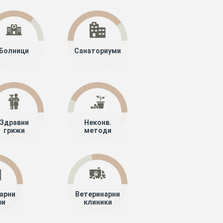
Болници
Санаториуми
Здравни
Неконв.
грижи
методи
арни
Ветеринарни
ри
клиники