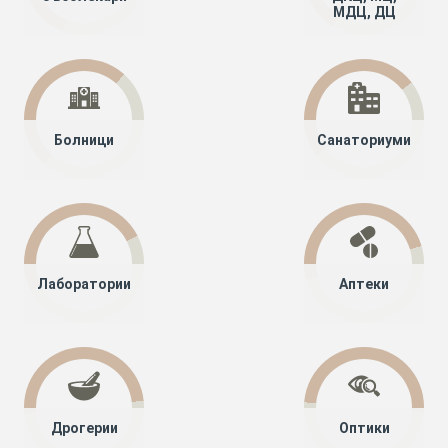
МДЦ, ДЦ
Болници
Санаториуми
Лаборатории
Аптеки
Дрогерии
Оптики