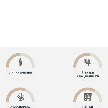
Лични лекари
Лекари
специалисти
Зъболекари
ДКЦ, МЦ,