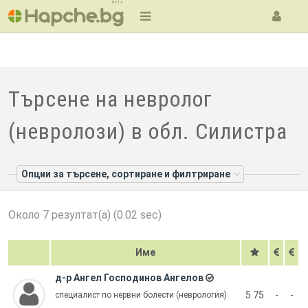
BETA
Търсене на невролог
(невролози) в обл. Силистра
Опции за търсене, сортиране и филтриране
Около 7 резултат(а) (0.02 sec)
Име
д-р Ангел Господинов Ангелов
5.75
-
-
специалист по нервни болести (неврология)