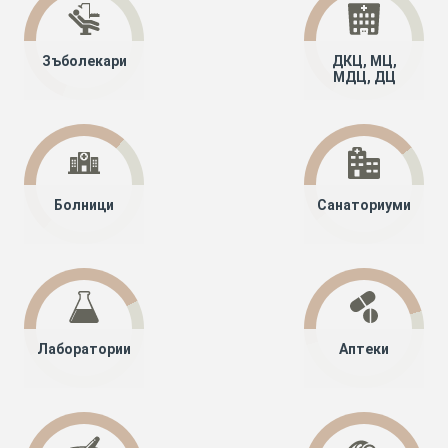
Зъболекари
ДКЦ, МЦ,
МДЦ, ДЦ
Болници
Санаториуми
Лаборатории
Аптеки