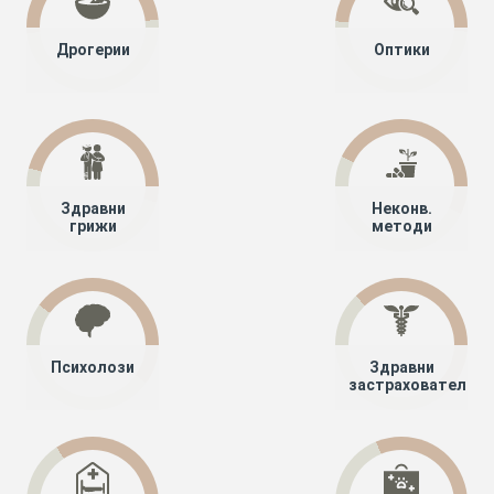
Дрогерии
Оптики
Здравни
Неконв.
грижи
методи
Психолози
Здравни
застрахователи