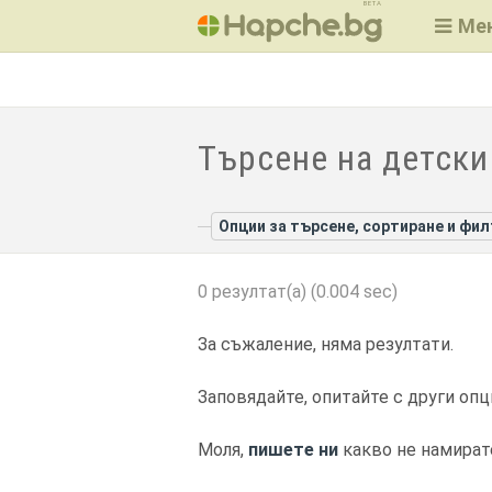
BETA
Ме
Търсене на детски 
Опции за търсене, сортиране и фи
0 резултат(а) (0.004 sec)
За съжаление, няма резултати.
Заповядайте, опитайте с други опц
Моля,
пишете ни
какво не намират