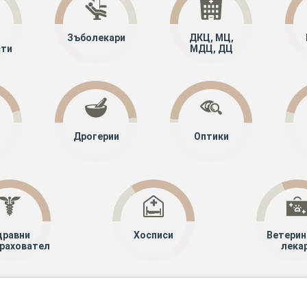
Зъболекари
ДКЦ, МЦ,
сти
МДЦ, ДЦ
Дрогерии
Оптики
дравни
Хосписи
Ветерин
рахователи
лека
алисти
Детска хирургия
Сливен