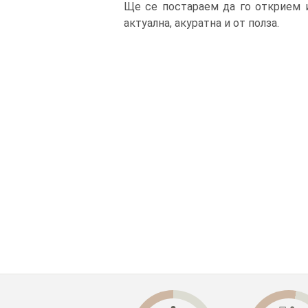
Ще се постараем да го открием и
актуална, акуратна и от полза.