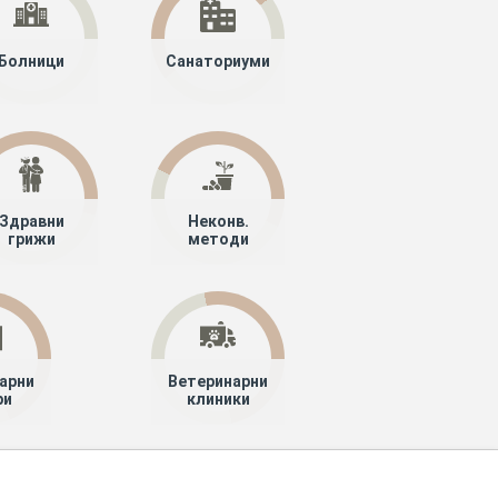
Болници
Санаториуми
Здравни
Неконв.
грижи
методи
арни
Ветеринарни
ри
клиники