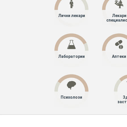
Лични лекари
Лекари
специали
Лаборатории
Аптеки
Психолози
З
заст
Хапче
Специалисти
Лекари специ