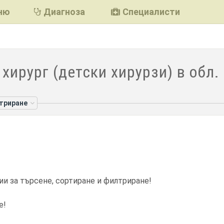
ню
Диагноза
Специалисти
хирург (детски хирурзи) в обл.
лтриране
ии за търсене, сортиране и филтриране!
е!