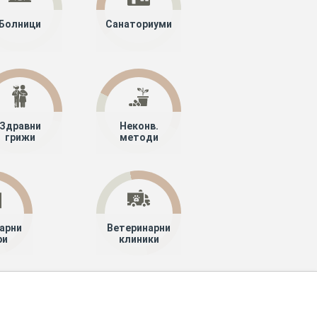
Болници
Санаториуми
Здравни
Неконв.
грижи
методи
арни
Ветеринарни
ри
клиники