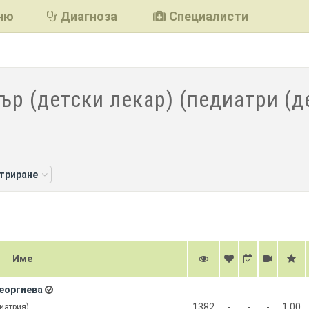
ню
Диагноза
Специалисти
ър (детски лекар) (педиатри (д
лтриране
Име
Георгиева
1382
-
-
-
1.00
иатрия)