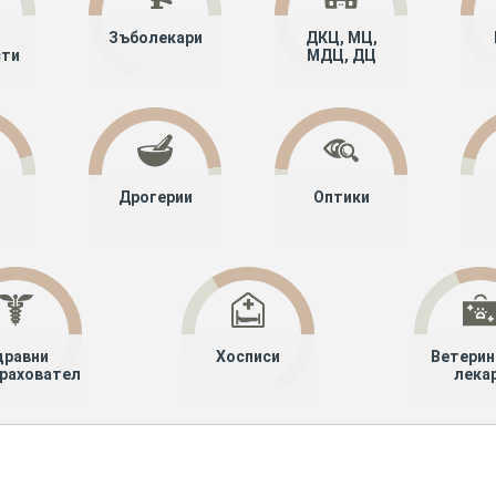
Зъболекари
ДКЦ, МЦ,
сти
МДЦ, ДЦ
Дрогерии
Оптики
дравни
Хосписи
Ветерин
рахователи
лека
алисти
Детски болести (Педиатрия)
Сливен