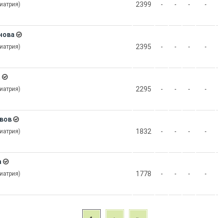
2399
-
-
-
-
иатрия)
нова
2395
-
-
-
-
иатрия)
а
2295
-
-
-
-
иатрия)
вов
1832
-
-
-
-
иатрия)
а
1778
-
-
-
-
иатрия)