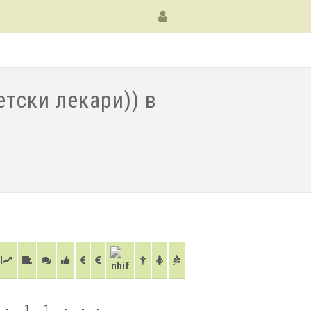
етски лекари)) в
-
1
1
-
-
-