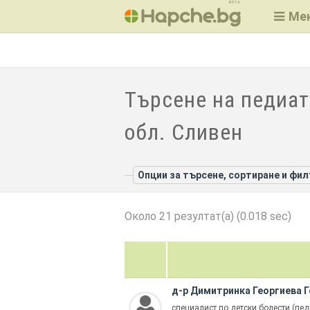
BETA
Ме
Търсене на педиат
обл. Сливен
Опции за търсене, сортиране и фи
Около 21 резултат(а) (0.018 sec)
д-р Димитринка Георгиева 
специалист по детски болести (пед