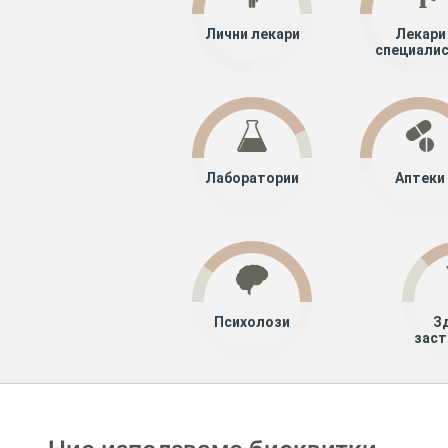
Лични лекари
Лекари
специали
Лаборатории
Аптеки
Психолози
З
заст
Хапче
Специалисти
Лекари специ