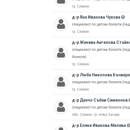
гр. Сливен
д-р Яна Иванова Чукова
специалист по детски болести (пед
гр. Сливен
д-р Женева Ангелова Стайк
специалист по детски болести (пед
болести)
гр. Сливен
д-р Люба Николoва Бъчвар
специалист по детски болести (пед
гр. Сливен
д-р Данчо Събев Симеонов
специалист по детски болести (пед
обл. Сливен, гр. Нова Загора
д-р Елена Иванова Милева