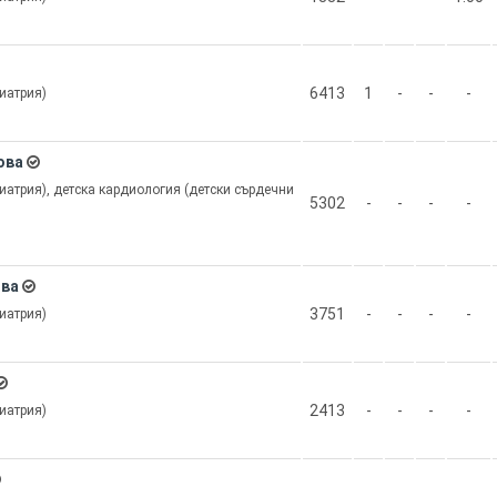
6413
1
-
-
-
иатрия)
ова
иатрия), детска кардиология (детски сърдечни
5302
-
-
-
-
ова
3751
-
-
-
-
иатрия)
2413
-
-
-
-
иатрия)