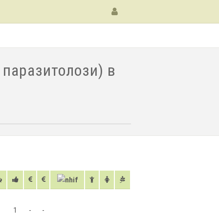
 паразитолози) в
1
1
-
-