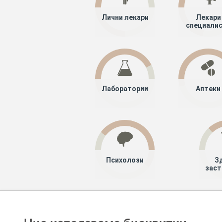
Лични лекари
Лекари
специали
Лаборатории
Аптеки
Психолози
З
заст
Хапче
Специалисти
Лекари специ