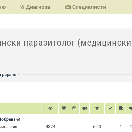
ню
Диагноза
Специалисти
нски паразитолог (медицински
лтриране
Добрева
4374
-
-
-
6.00
-
1
азитология