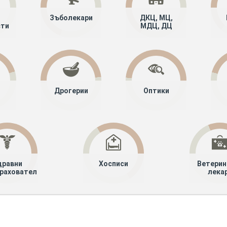
Зъболекари
ДКЦ, МЦ,
сти
МДЦ, ДЦ
Дрогерии
Оптики
дравни
Хосписи
Ветерин
рахователи
лека
алисти
Медицинска паразитология
Сливен