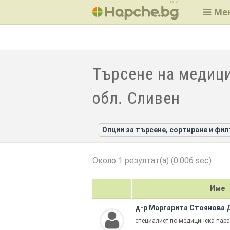
BETA
Ме
Търсене на медици
обл. Сливен
Опции за търсене, сортиране и фи
Около 1 резултат(а) (0.006 sec)
Име
д-р Маргарита Стоянова 
специалист по медицинска пар