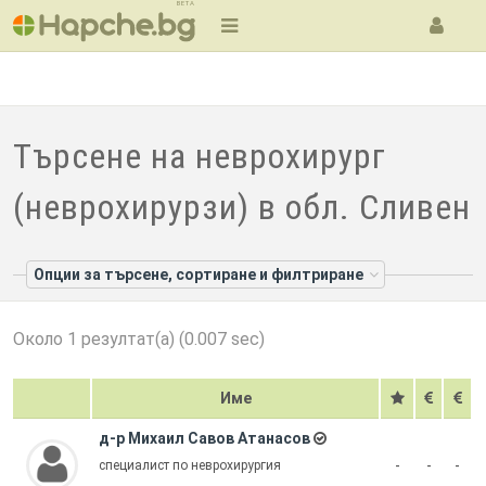
BETA
Търсене на неврохирург
(неврохирурзи) в обл. Сливен
Опции за търсене, сортиране и филтриране
Около 1 резултат(а) (0.007 sec)
Име
д-р Михаил Савов Атанасов
-
-
-
специалист по неврохирургия