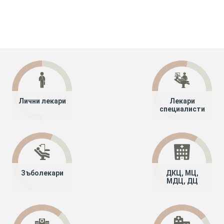
Лични лекари
Лекари
специалисти
Зъболекари
ДКЦ, МЦ,
МДЦ, ДЦ