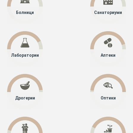
Болници
Санаториуми
Лаборатории
Аптеки
Дрогерии
Оптики