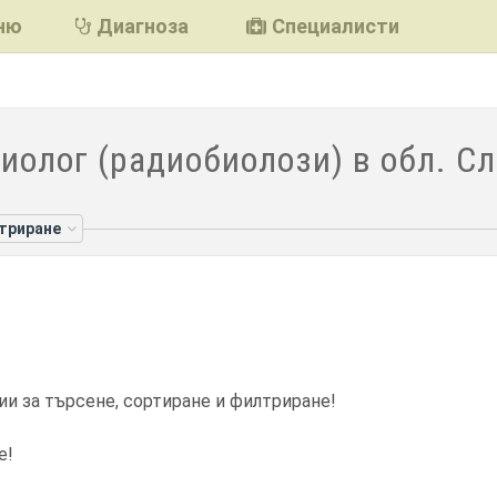
ню
Диагноза
Специалисти
иолог (радиобиолози) в обл. С
лтриране
ии за търсене, сортиране и филтриране!
е!