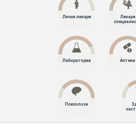
Лични лекари
Лекари
специали
Лаборатории
Аптеки
Психолози
З
заст
Хапче
Специалисти
Лекари специ