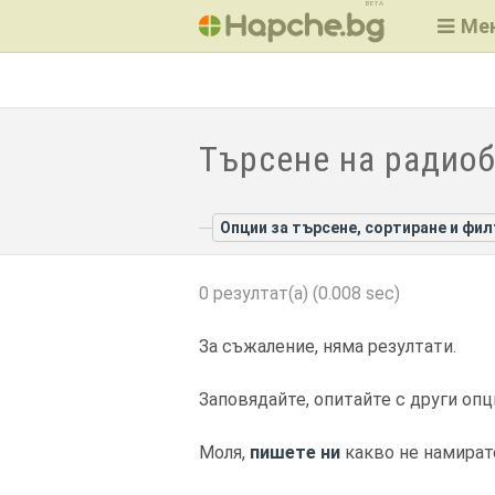
BETA
Ме
Търсене на радиоб
Опции за търсене, сортиране и фи
0 резултат(а) (0.008 sec)
За съжаление, няма резултати.
Заповядайте, опитайте с други опц
Моля,
пишете ни
какво не намират