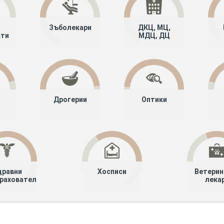
Зъболекари
ДКЦ, МЦ,
сти
МДЦ, ДЦ
Дрогерии
Оптики
дравни
Хосписи
Ветерин
рахователи
лека
алисти
Радиобиология
Сливен