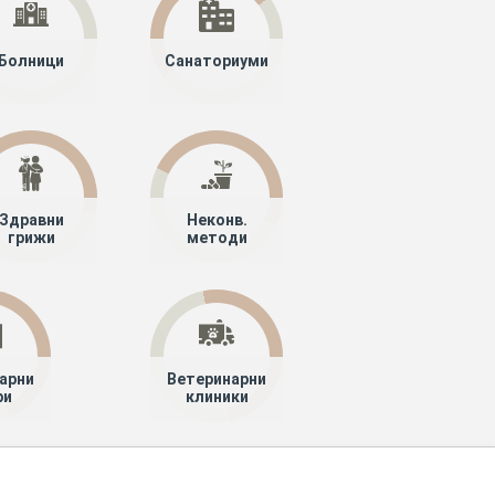
Болници
Санаториуми
Здравни
Неконв.
грижи
методи
арни
Ветеринарни
ри
клиники