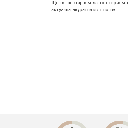
Ще се постараем да го открием и
актуална, акуратна и от полза.