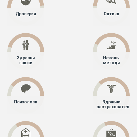
Дрогерии
Оптики
Здравни
Неконв.
грижи
методи
Психолози
Здравни
застрахователи