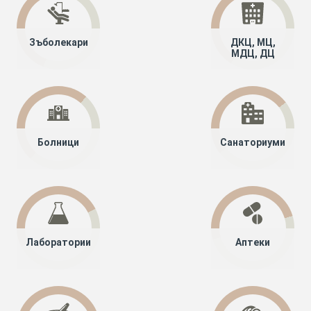
Зъболекари
ДКЦ, МЦ,
МДЦ, ДЦ
Болници
Санаториуми
Лаборатории
Аптеки