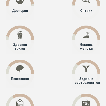
Дрогерии
Оптики
Здравни
Неконв.
грижи
методи
Психолози
Здравни
застрахователи