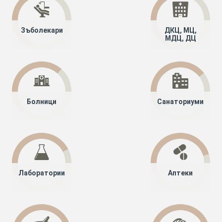
Зъболекари
ДКЦ, МЦ,
МДЦ, ДЦ
Болници
Санаториуми
Лаборатории
Аптеки