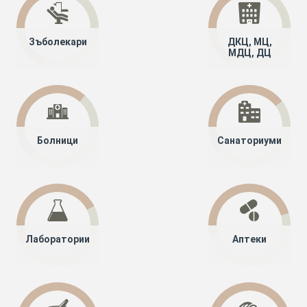
Зъболекари
ДКЦ, МЦ,
МДЦ, ДЦ
Болници
Санаториуми
Лаборатории
Аптеки