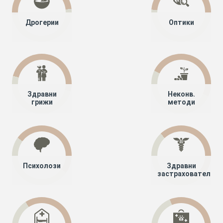
Дрогерии
Оптики
Здравни
Неконв.
грижи
методи
Психолози
Здравни
застрахователи