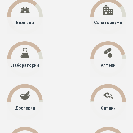
Болници
Санаториуми
Лаборатории
Аптеки
Дрогерии
Оптики