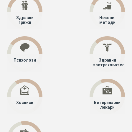
Здравни
Неконв.
грижи
методи
Психолози
Здравни
застрахователи
Хосписи
Ветеринарни
лекари