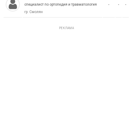
-
-
-
специалист по ортопедия и травматология
гр. Смолян
РЕКЛАМА