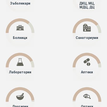
Зъболекари
ДКЦ, МЦ,
МДЦ, ДЦ
Болници
Санаториуми
Лаборатории
Аптеки
Дрогерии
Оптики