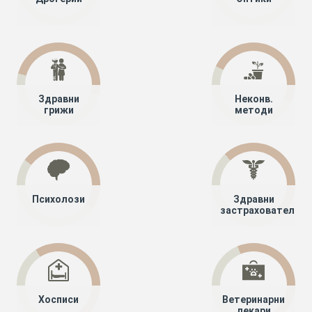
Здравни
Неконв.
грижи
методи
Психолози
Здравни
застрахователи
Хосписи
Ветеринарни
лекари