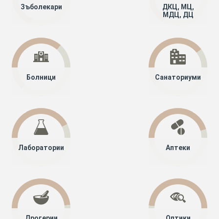
Зъболекари
ДКЦ, МЦ,
МДЦ, ДЦ
Болници
Санаториуми
Лаборатории
Аптеки
Дрогерии
Оптики