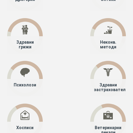
Здравни
Неконв.
грижи
методи
Психолози
Здравни
застрахователи
Хосписи
Ветеринарни
лекари