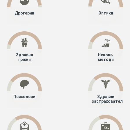
Дрогерии
Оптики
Здравни
Неконв.
грижи
методи
Психолози
Здравни
застрахователи