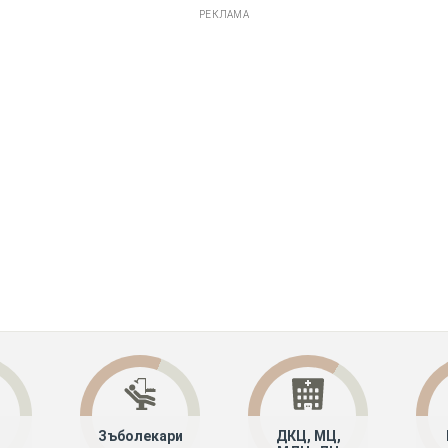
РЕКЛАМА
Зъболекари
ДКЦ, МЦ,