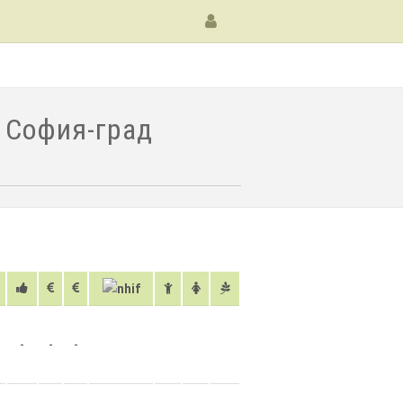
. София-град
-
-
-