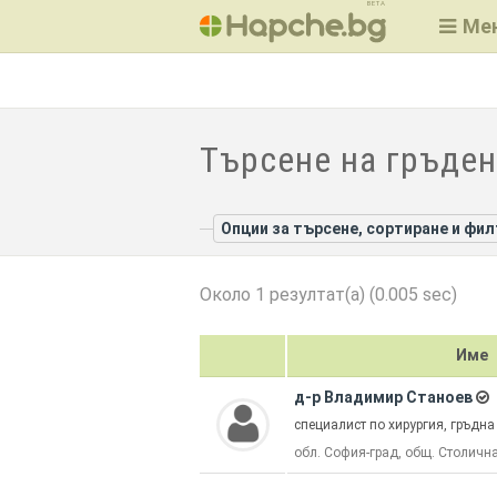
BETA
Ме
Търсене на гръден
Опции за търсене, сортиране и фи
Около 1 резултат(а) (0.005 sec)
Име
д-р Владимир Станоев
специалист по хирургия, гръдна
обл. София-град, общ. Столична