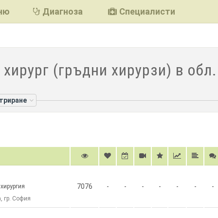
ню
Диагноза
Специалисти
 хирург (гръдни хирурзи) в обл
лтриране
7076
-
-
-
-
-
-
-
 хирургия
, гр. София