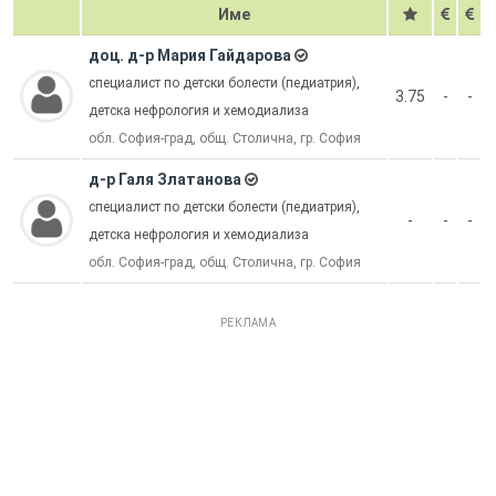
Име
доц. д-р Мария Гайдарова
специалист по детски болести (педиатрия),
3.75
-
-
детска нефрология и хемодиализа
обл. София-град, общ. Столична, гр. София
д-р Галя Златанова
специалист по детски болести (педиатрия),
-
-
-
детска нефрология и хемодиализа
обл. София-град, общ. Столична, гр. София
РЕКЛАМА