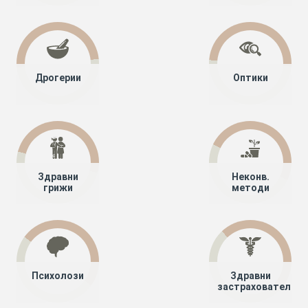
Дрогерии
Оптики
Здравни
Неконв.
грижи
методи
Психолози
Здравни
застрахователи