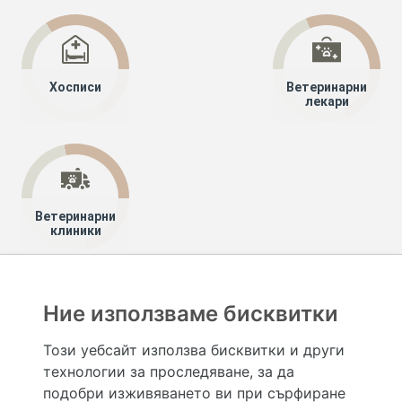
Хосписи
Ветеринарни
лекари
Ветеринарни
клиники
Хапче
Специалисти
Лекари специалисти
Ние използваме бисквитки
Детска нефрология и хемодиализа
София-град
Този уебсайт използва бисквитки и други
технологии за проследяване, за да
Hapche.bg НЕ е медицински, зравен или сроден специалист и НЕ дава медицински
консултации и здравни съвети. Hapche.bg НЕ се явява медицинска услуга и НЕ
подобри изживяването ви при сърфиране
осигурява диагноза и лечение. Hapche.bg НЕ препоръчва медицински и други здравни и