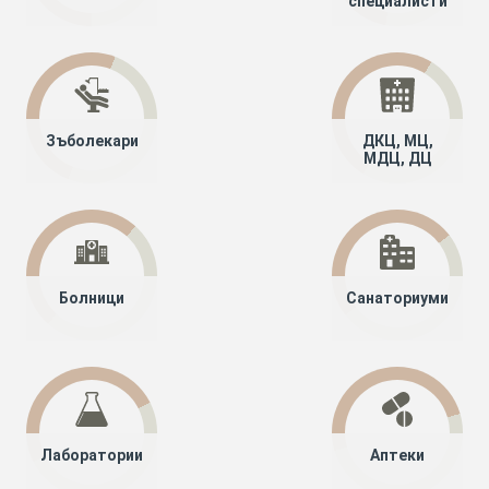
специалисти
Зъболекари
ДКЦ, МЦ,
МДЦ, ДЦ
Болници
Санаториуми
Лаборатории
Аптеки