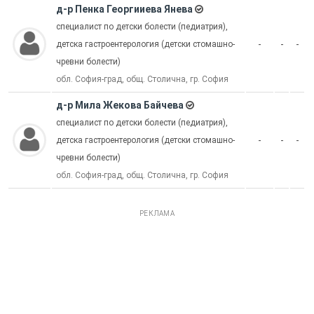
д-р Пенка Георгииева Янева
специалист по детски болести (педиатрия),
-
-
-
детска гастроентерология (детски стомашно-
чревни болести)
обл. София-град, общ. Столична, гр. София
д-р Мила Жекова Байчева
специалист по детски болести (педиатрия),
-
-
-
детска гастроентерология (детски стомашно-
чревни болести)
обл. София-град, общ. Столична, гр. София
РЕКЛАМА