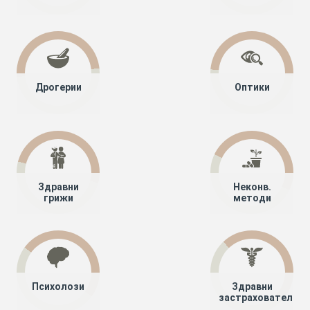
Дрогерии
Оптики
Здравни
Неконв.
грижи
методи
Психолози
Здравни
застрахователи