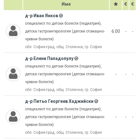
Име
д-р Иван Янков
специалист по детски болести (педиатрия),
6.00
-
-
детска гастроентерология (детски стомашно-
чревни болести)
обл. София-град, общ. Столична, гр. София
д-р Елени Пападопулу
специалист по детски болести (педиатрия),
-
-
-
детска гастроентерология (детски стомашно-
чревни болести)
обл. София-град, общ. Столична, гр. София
д-р Петьо Георгиев Хаджийски
специалист по детски болести (педиатрия),
-
-
-
детска гастроентерология (детски стомашно-
чревни болести)
обл. София-град, общ. Столична, гр. София