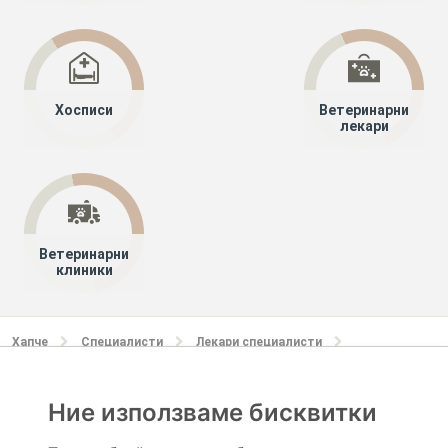
Хосписи
Ветеринарни
лекари
Ветеринарни
клиники
Хапче
Специалисти
Лекари специалисти
Детска гастроентерология (детски стомашно-чревни
болести)
Ние използваме бисквитки
София-град