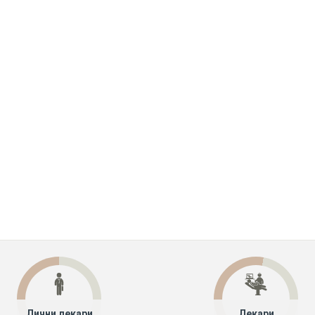
Лични лекари
Лекари