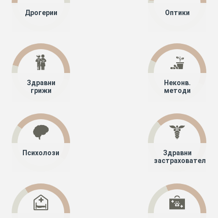
Дрогерии
Оптики
Здравни
Неконв.
грижи
методи
Психолози
Здравни
застрахователи