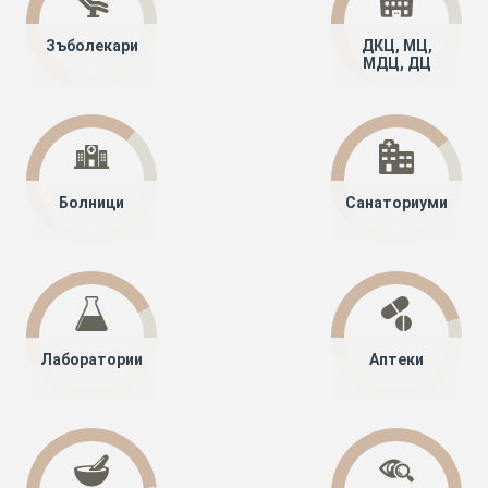
Зъболекари
ДКЦ, МЦ,
МДЦ, ДЦ
Болници
Санаториуми
Лаборатории
Аптеки