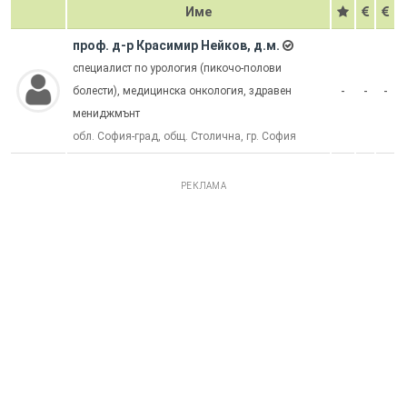
Име
проф. д-р Красимир Нейков, д.м.
специалист по урология (пикочо-полови
-
-
-
болести), медицинска онкология, здравен
мениджмънт
обл. София-град, общ. Столична, гр. София
РЕКЛАМА