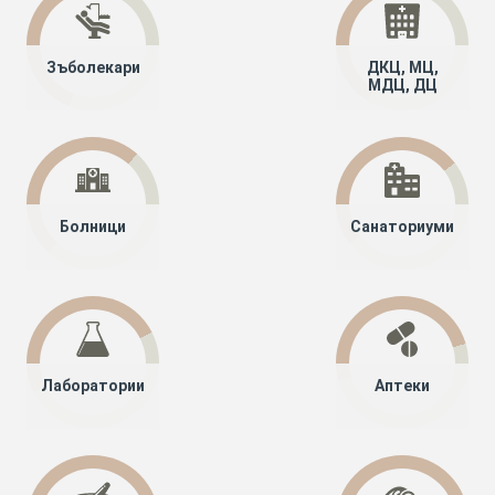
Зъболекари
ДКЦ, МЦ,
МДЦ, ДЦ
Болници
Санаториуми
Лаборатории
Аптеки