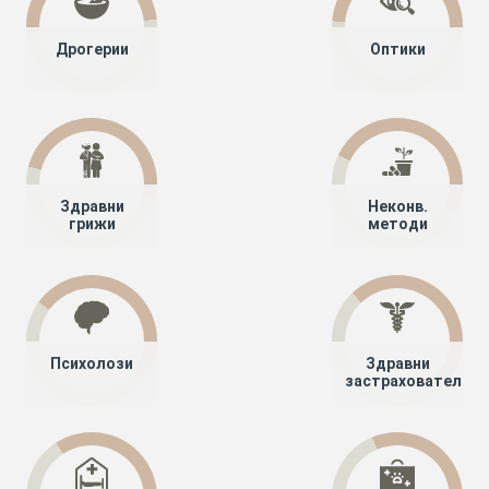
Дрогерии
Оптики
Здравни
Неконв.
грижи
методи
Психолози
Здравни
застрахователи