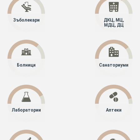
Зъболекари
ДКЦ, МЦ,
МДЦ, ДЦ
Болници
Санаториуми
Лаборатории
Аптеки