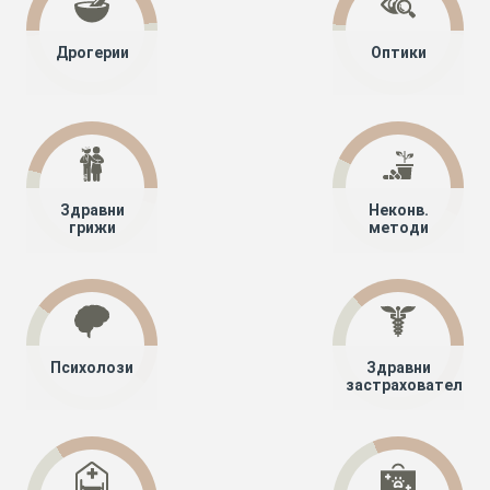
Дрогерии
Оптики
Здравни
Неконв.
грижи
методи
Психолози
Здравни
застрахователи