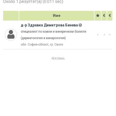
Около 1 резултат(а) (0.011 sec)
Име
д-р Здравка Димитрова Бенева
специалист по кожни и венерически болести
-
-
-
(дерматология и венерология)
обл. София-област, гр. Своге
РЕКЛАМА