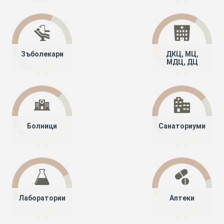
Зъболекари
ДКЦ, МЦ,
МДЦ, ДЦ
Болници
Санаториуми
Лаборатории
Аптеки