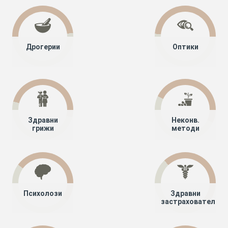
Дрогерии
Оптики
Здравни
Неконв.
грижи
методи
Психолози
Здравни
застрахователи