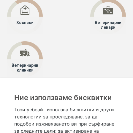
Хосписи
Ветеринарни
лекари
Ветеринарни
клиники
Хапче
Специалисти
Лекари специалисти
Ние използваме бисквитки
Медицинска онкология
София-област
Този уебсайт използва бисквитки и други
технологии за проследяване, за да
Hapche.bg НЕ е медицински, зравен или сроден специалист и НЕ дава медицински
консултации и здравни съвети. Hapche.bg НЕ се явява медицинска услуга и НЕ
подобри изживяването ви при сърфиране
осигурява диагноза и лечение. Hapche.bg НЕ препоръчва медицински и други здравни и
за следните цели:
за активиране на
сродни специалисти и заведения. Hapche.bg НЕ търгува с лекарствени продукти и