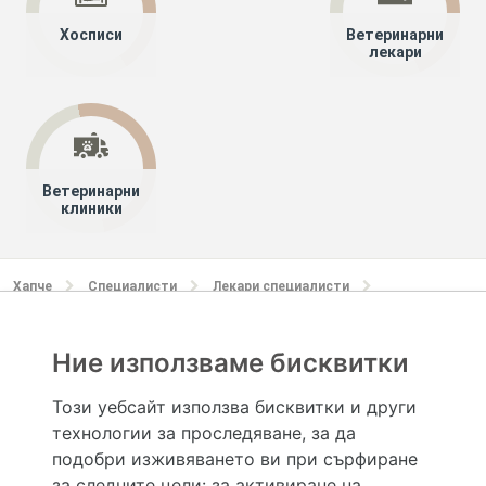
Хосписи
Ветеринарни
лекари
Ветеринарни
клиники
Хапче
Специалисти
Лекари специалисти
Пневмология и фтизиатрия (Пулмология, белодробни
болести)
Ние използваме бисквитки
София-област
Този уебсайт използва бисквитки и други
технологии за проследяване, за да
Hapche.bg НЕ е медицински, зравен или сроден специалист и НЕ дава медицински
консултации и здравни съвети. Hapche.bg НЕ се явява медицинска услуга и НЕ
подобри изживяването ви при сърфиране
осигурява диагноза и лечение. Hapche.bg НЕ препоръчва медицински и други здравни и
за следните цели:
за активиране на
сродни специалисти и заведения. Hapche.bg НЕ търгува с лекарствени продукти и