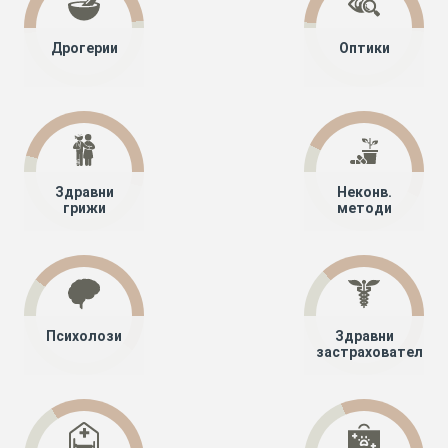
Дрогерии
Оптики
Здравни
Неконв.
грижи
методи
Психолози
Здравни
застрахователи