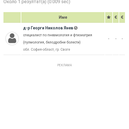
Около 1 резултат(а) (0.009 sec)
Име
д-р Георги Николов Янев
специалист по пневмология и фтизиатрия
-
-
-
(пулмология, белодробни болести)
обл. София-област, гр. Своге
РЕКЛАМА