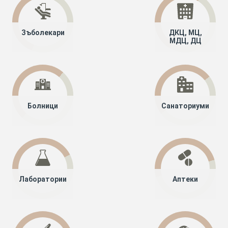
Зъболекари
ДКЦ, МЦ,
МДЦ, ДЦ
Болници
Санаториуми
Лаборатории
Аптеки