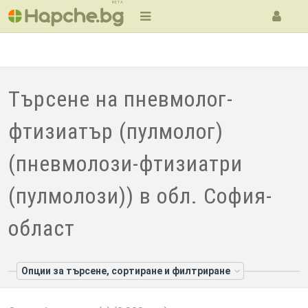
BETA
Търсене на пневмолог-
фтизиатър (пулмолог)
(пневмолози-фтизиатри
(пулмолози)) в обл. София-
област
Опции за търсене, сортиране и филтриране