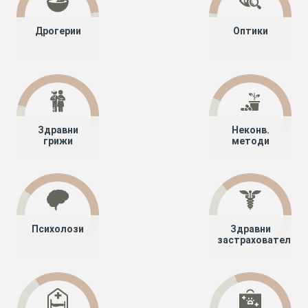
Дрогерии
Оптики
Здравни
Неконв.
грижи
методи
Психолози
Здравни
застрахователи