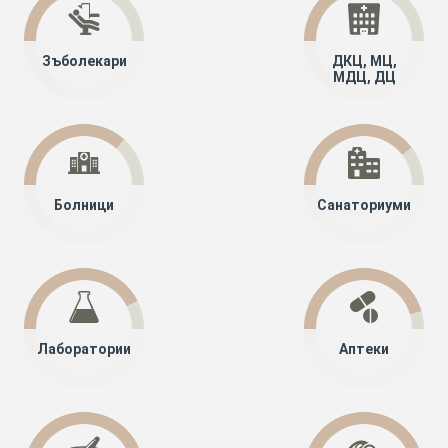
Зъболекари
ДКЦ, МЦ,
МДЦ, ДЦ
Болници
Санаториуми
Лаборатории
Аптеки