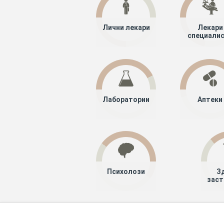
Лични лекари
Лекари
специали
Лаборатории
Аптеки
Психолози
З
заст
Хапче
Специалисти
Лекари специ