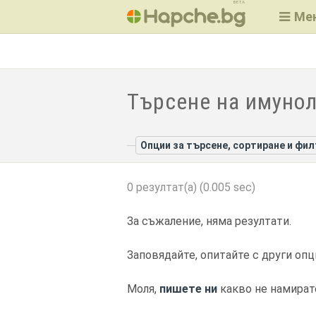
BETA
Ме
Търсене на имунол
Опции за търсене, сортиране и фи
0 резултат(а) (0.005 sec)
За съжаление, няма резултати.
Заповядайте, опитайте с други опц
Моля,
пишете ни
какво не намират