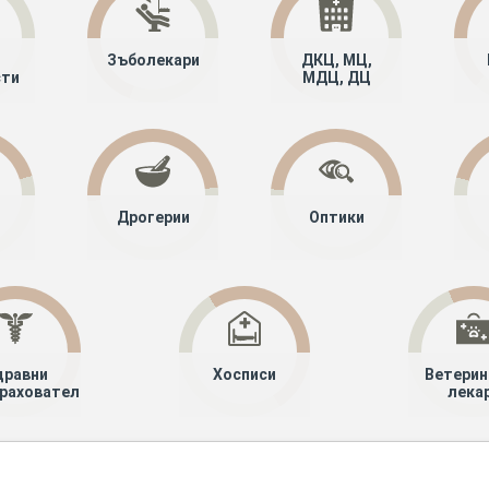
Зъболекари
ДКЦ, МЦ,
сти
МДЦ, ДЦ
Дрогерии
Оптики
дравни
Хосписи
Ветерин
рахователи
лека
алисти
Имунология
София-област