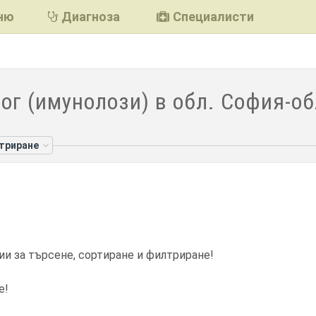
ню
Диагноза
Специалисти
ог (имунолози) в обл. София-о
лтриране
ии за търсене, сортиране и филтриране!
е!