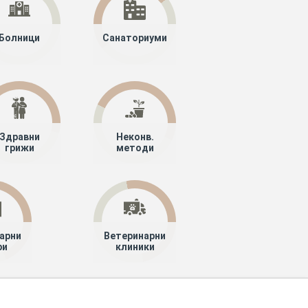
Болници
Санаториуми
Здравни
Неконв.
грижи
методи
арни
Ветеринарни
ри
клиники