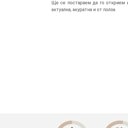
Ще се постараем да го открием и
актуална, акуратна и от полза.