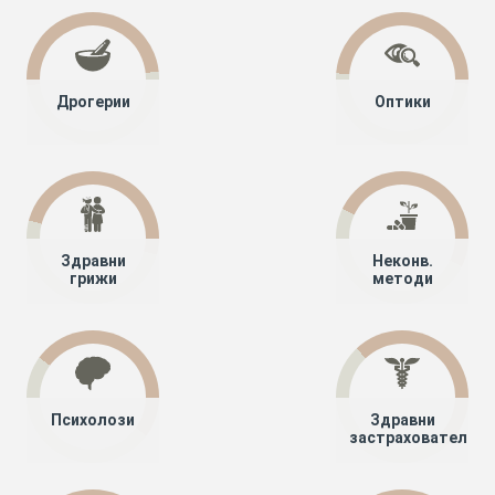
Дрогерии
Оптики
Здравни
Неконв.
грижи
методи
Психолози
Здравни
застрахователи