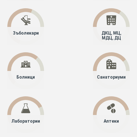
Зъболекари
ДКЦ, МЦ,
МДЦ, ДЦ
Болници
Санаториуми
Лаборатории
Аптеки