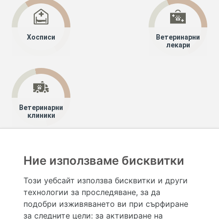
Хосписи
Ветеринарни
лекари
Ветеринарни
клиники
Хапче
Специалисти
Лекари специалисти
Ние използваме бисквитки
Клинична токсикология
Стара Загора
Този уебсайт използва бисквитки и други
технологии за проследяване, за да
Hapche.bg НЕ е медицински, зравен или сроден специалист и НЕ дава медицински
консултации и здравни съвети. Hapche.bg НЕ се явява медицинска услуга и НЕ
подобри изживяването ви при сърфиране
осигурява диагноза и лечение. Hapche.bg НЕ препоръчва медицински и други здравни и
за следните цели:
за активиране на
сродни специалисти и заведения. Hapche.bg НЕ търгува с лекарствени продукти и