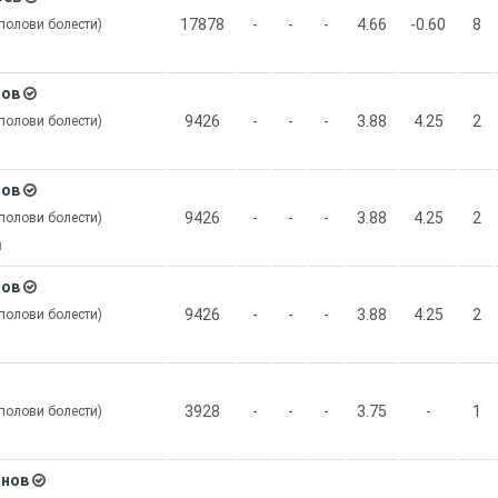
17878
-
-
-
4.66
-0.60
8
-полови болести)
нов
9426
-
-
-
3.88
4.25
2
-полови болести)
нов
9426
-
-
-
3.88
4.25
2
-полови болести)
я
нов
9426
-
-
-
3.88
4.25
2
-полови болести)
3928
-
-
-
3.75
-
1
-полови болести)
анов