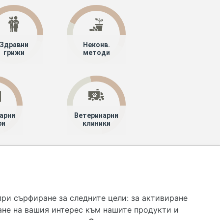
Здравни
Неконв.
грижи
методи
арни
Ветеринарни
ри
клиники
 услуга и НЕ осигурява диагноза и лечение. Hapche.bg
бавки. Информацията, публикувана в Hapche.bg, е
при сърфиране за следните цели:
за активиране
 при все че се полагат всички усилия за обновяване и
ане на вашия интерес към нашите продукти и
гностиката и самолечението могат да бъдат опасни за
като спешно, позвънете на денонощния безплатен