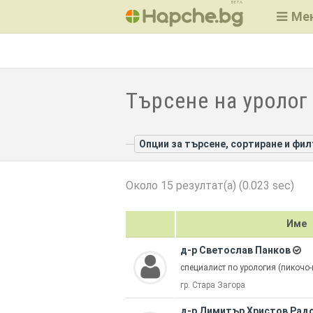
BETA
Ме
Търсене на уролог 
Опции за търсене, сортиране и фи
Около 15 резултат(а) (0.023 sec)
Име
д-р Светослав Панков
специалист по урология (пикочо
гр. Стара Загора
д-р Димитър Христов Рад