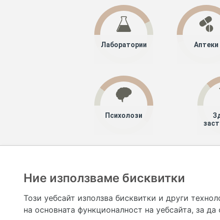
Лаборатории
Аптеки
Психолози
З
заст
Хапче
Специалисти
Лекари специ
Ние използваме бисквитки
Hapche.bg НЕ е медицински, зравен или сроден специа
НЕ препоръчва медицински и други здравни и сро
Този уебсайт използва бисквитки и други технол
предназначена да служи само и единствено за справоч
на основната функционалност на уебсайта
,
за да
допълване на данните и за коригиране на неточности
вашето здраве! При поява на симптом(и) на заб