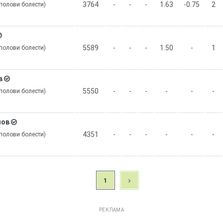
3764
-
-
-
1.63
-0.75
2
-полови болести)
5589
-
-
-
1.50
-
1
-полови болести)
в
5550
-
-
-
-
-
-
-полови болести)
нов
4351
-
-
-
-
-
-
-полови болести)
1
РЕКЛАМА