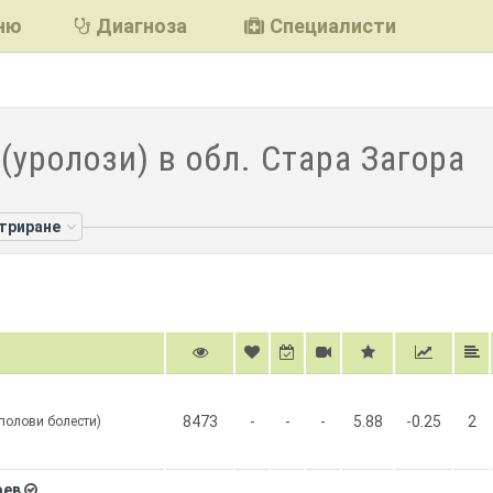
ню
Диагноза
Специалисти
(уролози) в обл. Стара Загора
лтриране
8473
-
-
-
5.88
-0.25
2
-полови болести)
оев