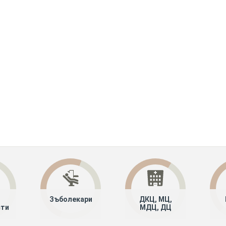
Зъболекари
ДКЦ, МЦ,
сти
МДЦ, ДЦ