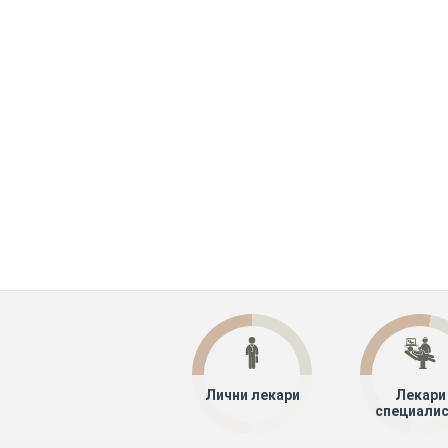
Лични лекари
Лекари
специали