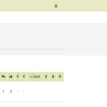
1
2
-
-